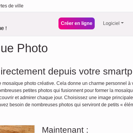
tes de ville
Créer en ligne
Logiciel
e !
que Photo
rectement depuis votre smartph
e mosaïque photo créative. Cela donne un charme personnel à vo
breuses petites photos qui fusionnent pour former la mosaïque 
uvrir et admirer chaque jour. Choisissez une image principale
 avez besoin de nombreuses photos qui serviront de petits « él
Maintenant :