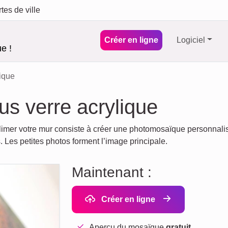
tes de ville
Créer en ligne
Logiciel
e !
lique
s verre acrylique
limer votre mur consiste à créer une photomosaïque personnali
Les petites photos forment l’image principale.
Maintenant :
Créer en ligne
Aperçu du mosaïque
gratuit