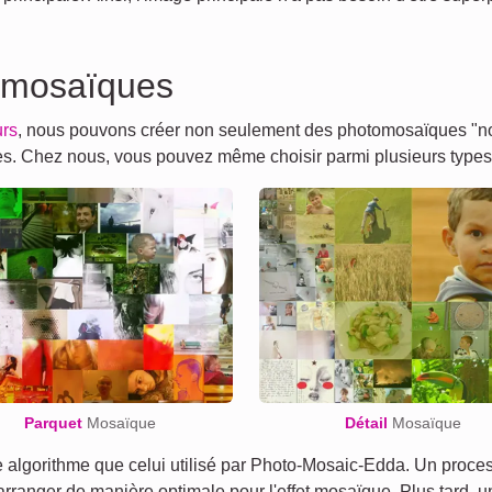
 mosaïques
urs
, nous pouvons créer non seulement des photomosaïques "nor
tres. Chez nous, vous pouvez même choisir parmi plusieurs type
Parquet
Mosaïque
Détail
Mosaïque
lgorithme que celui utilisé par Photo-Mosaic-Edda. Un process
 arranger de manière optimale pour l'effet mosaïque. Plus tard, 