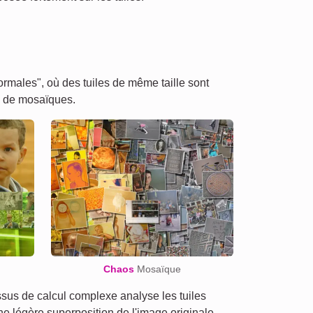
males", où des tuiles de même taille sont
s de mosaïques.
Chaos
Mosaïque
us de calcul complexe analyse les tuiles
une légère superposition de l'image originale